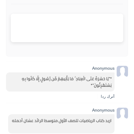
Anonymous
*"يَا حَسْرَةً عَلَى الْعِبَادِ ۚ مَا يَأْتِيهِمْ مِّن رَّسُولٍ إِلَّا كَانُوا بِهِ 
يَسْتَهْزِئُونَ"*   
أترك ردا
Anonymous
اريد كتاب الرياضيات للصف الأول متوسط الرائد عشان أحمله 