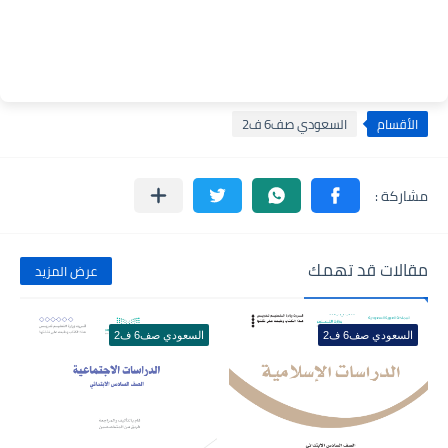
الأقسام
السعودي صف6 ف2
مقالات قد تهمك
عرض المزيد
السعودي صف6 ف2
السعودي صف6 ف2