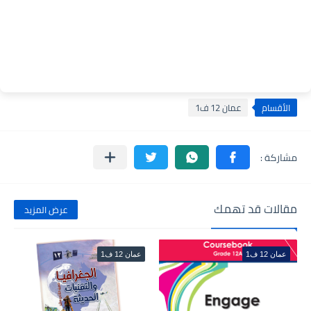
الأقسام
عمان 12 ف1
مقالات قد تهمك
عرض المزيد
عمان 12 ف1
عمان 12 ف1