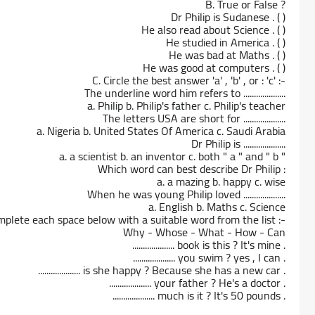
B. True or False ?
Dr Philip is Sudanese . ( )
He also read about Science . ( )
He studied in America . ( )
He was bad at Maths . ( )
He was good at computers . ( )
C. Circle the best answer 'a' , 'b' , or : 'c' :-
The underline word him refers to ....................
a. Philip b. Philip's father c. Philip's teacher
The letters USA are short for ....................
a. Nigeria b. United States Of America c. Saudi Arabia
Dr Philip is ....................
a. a scientist b. an inventor c. both " a " and " b "
Which word can best describe Dr Philip :
a. a mazing b. happy c. wise
When he was young Philip loved ....................
a. English b. Maths c. Science
plete each space below with a suitable word from the list :-
Why - Whose - What - How - Can
.................... book is this ? It's mine .
.................... you swim ? yes , I can .
.................... is she happy ? Because she has a new car .
.................... your father ? He's a doctor .
.................... much is it ? It's 50 pounds .