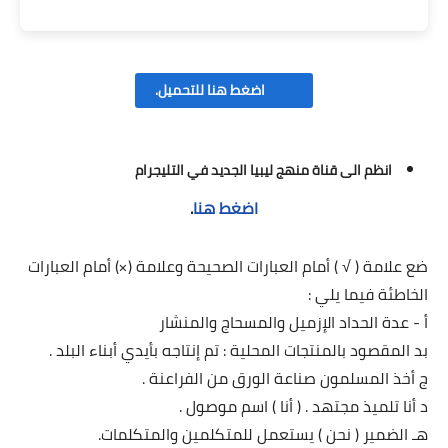
اضغط هنا للتحميل.
انظم الى قناة منهج ليبيا الجديد في التليجرام
اضغط هنا
.
ضع علامة ( √ ) أمام العبارات الصحيحة وعلامة (×) أمام العبارات
الخاطئة فيما يلي :
أ - عدة الحداد الإزميل والمسحاج والمنشار
بد المقصود بالمنتجات المحلية : تم إنتاجه بأيدي أبناء البلد .
ج أخذ المسلمون صناعة الورق من الفراعنة .
د أنا تلميذ مجتهد . ( أنا ) اسم موصول .
هـ الضمير ( نحن ) يستعمل للمتكلمين والمتكلمات.