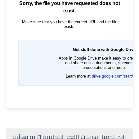
رابط تحميل تدريبات اللغة الانجليزية اثرية نهائية