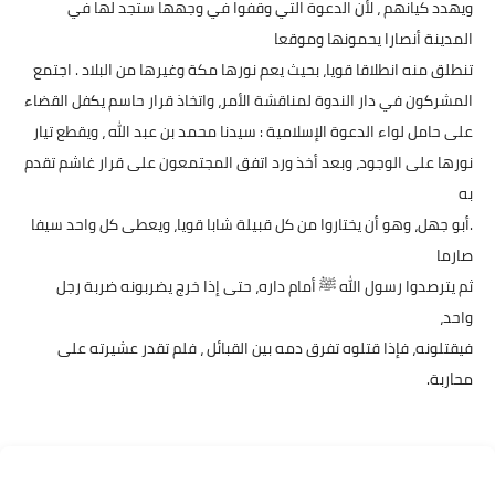
ويهدد كيانهم ، لأن الدعوة التي وقفوا في وجهها ستجد لها في
المدينة أنصارا يحمونها وموقعا
تنطلق منه انطلاقا قويا، بحيث يعم نورها مكة وغيرها من البلاد . اجتمع
المشركون في دار الندوة لمناقشة الأمر، واتخاذ قرار حاسم يكفل القضاء
على حامل لواء الدعوة الإسلامية : سيدنا محمد بن عبد الله ، ويقطع تيار
نورها على الوجود، وبعد أخذ ورد اتفق المجتمعون على قرار غاشم تقدم
به
.أبو جهل، وهو أن يختاروا من كل قبيلة شابا قويا، ويعطى كل واحد سيفا
صارما
ثم يترصدوا رسول الله ﷺ أمام داره، حتى إذا خرج يضربونه ضربة رجل
واحد،
فيقتلونه، فإذا قتلوه تفرق دمه بين القبائل ، فلم تقدر عشيرته على
محاربة.