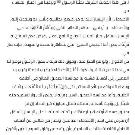
ا. في هذا الحديث الشريف يحثنا الرسول ﷺ ويرغبنا في اختيار الجلساء
من
الأصدقاء : لأَن الإِنْسَانَ لابد له من صديق يجالسه ويأنس به ويتحدث إليه ،
والأصدقاء - يا أولادي - منهم الصالح التقي وَمِنْهُمُ الطَّالِحُ العاصي .
الإنسان العاقل يختار الجليس الصالح النافع ، وعلى فرض عدم الانتفاع به
فَإِنَّهُ لا يضر ، أما الجليس السيئ الذي يتظاهر بالمحبة والمودة ، فإنه ضار
في
كل الأحوال ، ولو مع الحذر منه ، وفوق ذلك فإنَّه لا ينفع . الرَّسُولُ يوضح لنا
في هذا الحديث الشريف كيف نَخْتَارُ الأَصدقاء فيضرب لنا مثلاً يقرب به
المعنى إلى أذهاننا فشبه لنا مجالسة الصديق الصالح في أخلاقه
ومعاملته ونفعه ببائع المسك ، حتى وَإِنْ لَمْ تَشْتَر مِنْهُ انْتَفَعْتَ برائحته
الطيبة ، وأما مجالسة الصديق السيئ فإنه لا يخلص لك ، ولا تستفيد منه
شيئًا، بل يؤذيك بأفعاله ، فمثله كمثل مجاورة كير الحداد إن لم
يحترق جسمك أو ثوبك بناره آذاك برائحته الخبيثة . ا على الإنسان العاقل
أن يحرص على اختيار الأصدقاء الصالحين، ويختار من يجالس من أصحاب
الأخلاق الفاضلة والآداب السامية، وأن يبتعد عن رفاق السوء، الذين يألفون