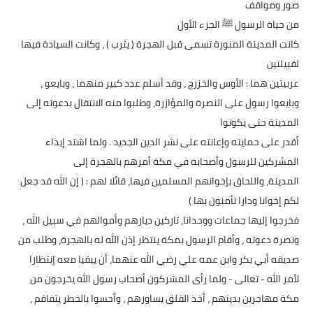
صور ومواقف
من حياة الرسول ﷺ الجزء الأول
كانت المدينة المنورة تسمى قبل الهجرة ( يثرب ) ، وكانت السيادة فيها
لقبيلتين
عربيتين هما : الأوس والخزرج ، وقد أسلم عدد كبير منهما ، وبايعو ،
وبايعوا رسول على النصرة والمؤازرة، وطلبوا منه الانتقال بدعوته إلى
المدينة حتى يكونوا
أقدر على حمايته وإعانته على نشر الدين الجديد . ولما اشتد إيذاء
المشركين للرسول وأصحابه في مكة أمرهم بالهجرة إلى
المدينة، واللحاق بإخوانهم المسلمين فيها، قائلا لهم : ( إن الله قد جعل
لكم إخوانا ودارا تأمنون بها )
فخرجوا إليها جماعات ووحدانا، تاركين ديارهم وأموالهم في سبيل الله ،
ونصرة دعوته ، وأقام الرسول بمكة ينتظر إذن الله له بالهجرة، وطلب من
صديقه أبي بكر وابن عمه علي رضي الله عنهما، أن يبقيا معه إنتظارا
لأمر الله - تعالى - ولما رأى المشركون أصحاب رسول الله يخرجون من
مكة مهاجرين بدينهم ، أخذ القلق يساورهم ، وأحسوا بالخطر يتفاقم ،