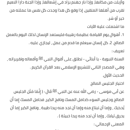
وأزيلت من مكانها، وإذا نار جهنم يزاد في إشعالها، وإذا الجنة دارا النعيم
تقرب من أهلها المتقين، إذا وقع كل هذا وجدت كل نفس ما عملته من
خير أو شر.
ما اشتملت عليه الآيات
1. أهوال يوم القيامة عظيمة رهيبة فليستعد الإنسان لذلك اليوم بالعمل
الصالح. 2. كل إنسان سيعلم ما قدم من عمل ، ليجازي عليه .
تعريف :
السنة النبوية - يا أبنائي - تطلق على أقوال النبي ﷺ وأفعاله وتقريراته ،
وهي المصدر الثاني للتشريع الإسلامي بعد القرآن الكريم .
الحديث الأول.
اختيار الجليس الصالح
عن أبي موسى - رضي الله عنه عن النبي ﷺ قَالَ : ( إِنَّمَا مَثَل الجليس
الصالح وجليس السوء كحامل المسك ونافخ الكير، فحامل المسك إِما أَن
يُحذيك ، وإما أن تبتاع منه وإما أن تجد منه ريحا طيبة ، ونافخ الكير إما أن
يحرق ثيابك ، وإما أن تجد منه ريحا خبيثة ) .
المعنى الإجمالي :