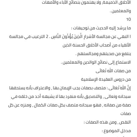
الأخلاق الذميمة، ولا يهتمون بنصائح الآباء والأمهات
والمعلمين .
10
ما يرشد إليه الحديث من توجيهات :
ا النهي عن مجالسة الأشرارِ الَّذِينَ يُؤْذُونَ النَّاسِ . 2 الترغيب في مجالسة
الأتقياء من أصحاب الأخلاق الحسنة الذين
ينتفع من صحبتهم ومجالستهم .
الاستماع إلى نصائح الوالدين والمعلمين .
من صفات الله تَعَالَى
من دروس العقيدة الإسلامية
إنَّ اللهَ تَعَالَى : متصف بصفات يجب الإيمان بها ، والاعتراف بأنه يستحقها
سبحانه وتعالى ، والتصديق بأنه منفرد بها لا يشبهه أحد من خلقه في
صفة من صفاته ، فهو سبحانه متصف بكل صفات الكمال ، ومنزه عن كل
صفات
النقص ، ومن هذه الصفات :
مدخل الموضوع :