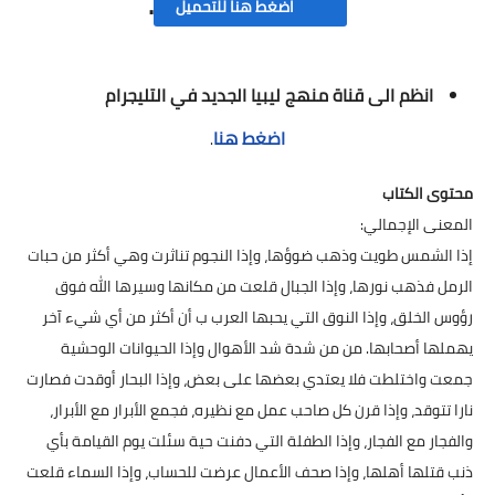
.
اضغط هنا للتحميل
انظم الى قناة منهج ليبيا الجديد في التليجرام
اضغط هنا
.
محتوى الكتاب
المعنى الإجمالي:
إذا الشمس طويت وذهب ضوؤها، وإذا النجوم تناثرت وهي أكثر من حبات
الرمل فذهب نورها، وإذا الجبال قلعت من مكانها وسيرها الله فوق
رؤوس الخلق، وإذا النوق التي يحبها العرب ب أن أكثر من أي شيء آخر
يهملها أصحابها. من من شدة شد الأهوال وإذا الحيوانات الوحشية
جمعت واختلطت فلا يعتدي بعضها على بعض، وإذا البحار أوقدت فصارت
نارا تتوقد، وإذا قرن كل صاحب عمل مع نظيره، فجمع الأبرار مع الأبرار،
والفجار مع الفجار، وإذا الطفلة التي دفنت حية سئلت يوم القيامة بأي
ذنب قتلها أهلها، وإذا صحف الأعمال عرضت للحساب، وإذا السماء قلعت