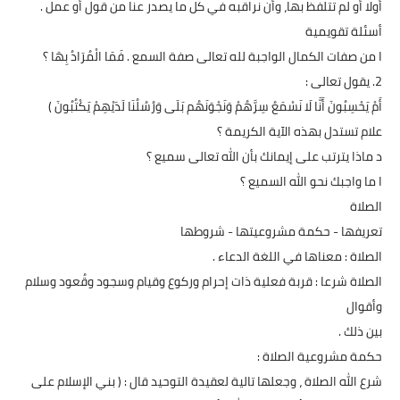
أولا أو لم تتلفظ بها، وأن نراقبه في كل ما يصدر عنا من قول أو عمل .
أسئلة تقويمية
ا من صفات الكمال الواجبة لله تعالى صفة السمع . فَمَا الْمُرَادُ بِهَا ؟
2. يقول تعالى :
أَمْ يَحْسِبُونَ أَنَّا لَا نَسْمَعُ سِرَّهُمْ وَنَجْوَنَهُم بَلَى وَرُسُلُنَا لَدَيْهِمْ يَكْتُبُونَ )
علام تستدل بهذه الآية الكريمة ؟
د ماذا يترتب على إيمانك بأن الله تعالى سميع ؟
ا ما واجبك نحو الله السميع ؟
الصلاة
تعريفها - حكمة مشروعيتها - شروطها
الصلاة : معناها في اللغة الدعاء .
الصلاة شرعا : قربة فعلية ذات إحرام وركوع وقيام وسجود وقُعود وسلام
وأقوال
بين ذلك .
حكمة مشروعية الصلاة :
شرع الله الصلاة ، وجعلها تالية لعقيدة التوحيد قال : ( بني الإسلام على