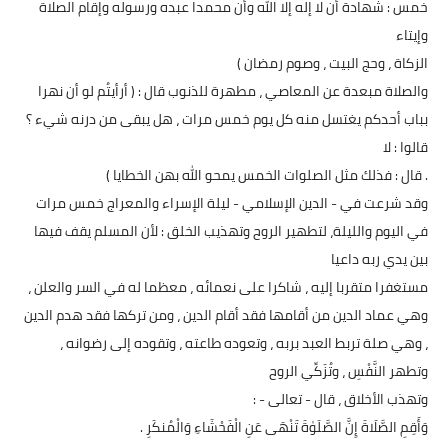
خمس : شهادة أن لا إله إلا الله وأن محمدا عبده ورسوله وإقام الصلاة
وإيتاء
الزكاة ، وحج البيت ، وصوم رمضان )
والصلاة مبعدة عن المعاصي ، مطهرة للذنوب قال : ( أرأيتُم لو أن نهرا
بباب أحدكم يغتسل منه كل يوم خمس مرات ، هل يبقى من درنه شيء ؟
قالوا : لا
. قال : فذلك مثل الصلوات الخمس يمحو الله بهن الخطايا )
وقد شرعت في - الدين الإسلامي - ليلة الإسراء والمعراج خمس مرات
في اليوم والليلة، لتطهير الروح وتهذيب الخلق : لأن المسلم يقف فيها
بين يدي ربه داعيا
مستغفرا متقربا إليه ، شاكرا على نعمائه ، معظما له في السر والعلن ،
وهي عماد الدين من أقامها فقد أقام الدين ، ومن تركها فقد هدم الدين
، وهي صلة تربط العبد بربه ، وتعوده طاعته ، وتقوده إلى رضوانه ،
وتطهر النَّفْسِ ، وتُزَكِّي الروح
وتهذب الأخلاق ، قال - تعالى - :
وَأَقِمِ الصَّلَاةَ إِنَّ الصَّلَوٰةَ تَنْهَى عَنِ الْفَحْشَاءِ وَالْمُنكَرِ .