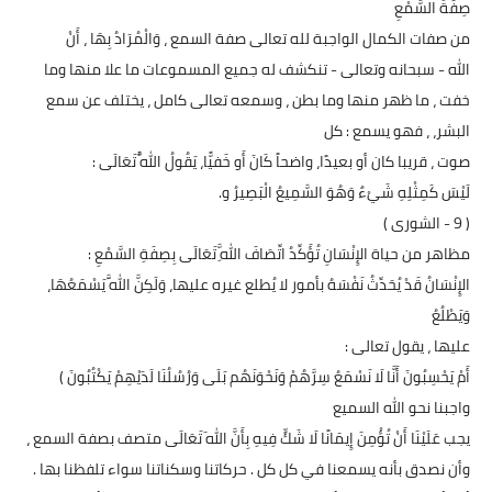
صِفَةُ السَّمْعِ
من صفات الكمال الواجبة لله تعالى صفة السمع ، وَالْمُرَادُ بِهَا ، أَنْ
الله - سبحانه وتعالى - تنكشف له جميع المسموعات ما علا منها وما
خفت ، ما ظهر منها وما بطن ، وسمعه تعالى كامل ، يختلف عن سمع
البشر، ، فهو يسمع : كل
صوت ، قريبا كان أو بعيدًا، واضحاً كَانَ أَو خَفيًّا، يَقُولُ اللَّهُ تَعَالَى :
لَيْسَ كَمِثْلِهِ شَيْءٌ وَهُوَ السَّمِيعُ الْبَصِيرُ و.
( 9 - الشورى )
مظاهر من حياة الإِنْسَانِ تُؤَكِّدُ اتِّصَافَ اللَّهِ تَعَالَى بِصِفَةِ السَّمْعِ :
الإِنْسَانُ قَدْ يُحَدِّثُ نَفْسَهُ بأمور لا يُطلع غيره عليها، وَلَكِنَّ اللَّهَ يَسْمَعُهَا،
وَيَطْلُعُ
عليها ، يقول تعالى :
أَمْ يَحْسِبُونَ أَنَّا لَا نَسْمَعُ سِرَّهُمْ وَنَحْوَنَهُم بَلَى وَرُسُلُنَا لَدَيْهِمْ يَكْتُبُونَ )
واجبنا نحو الله السميع
يجب عَلَيْنَا أَنْ تُؤْمِنَ إِيمَانًا لَا شَكٍّ فِيهِ بِأَنَّ اللهَ تَعَالَى متصف بصفة السمع ،
وأن نصدق بأنه يسمعنا في كل كل . حركاتنا وسكناتنا سواء تلفظنا بها .