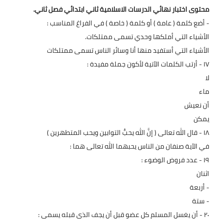
محتوى اختبار نهائي الدرسات الاسلامية ثاني ابتدائي فصل ثاني.
- أضع كلمة ( عامة ) أو كلمة ( خاصة ) في الفراغ المناسب :
الأشياء التي أملكها وحدي تسمى ممتلكات.
الأشياء التي أستفيد منها أنا وسائر الناس تسمى ممتلكات
۱۷ - أرتب الكلمات الآتية لأكون جملة مفيدة :
لا
ماء
أن نعيش
يمكن
۱۸ - قال الله تعالى ( إنَّ الله يحبُّ التوابين ويحب المتطهرين )
في الآية صنفان من الناس يحبهما الله تعالى هما :
۱۹ - عدد فروض الوضوء :
اثنان
- أربعة
- ستة
۲۰ - أن يغسل المسلم كل عضو قبل أن يجف الذي قبله يسمى :