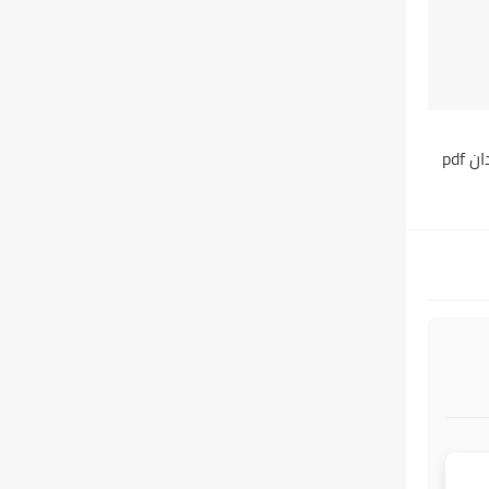
اوراق عمل جغرافيا ثاني ثانوي السودان pdf