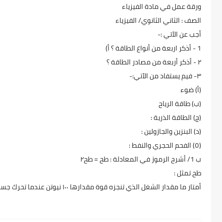
ورقة عمل في مادة الفيزياء
الصف : الثاني الثانوي/ الفيزياء
أجب عن الآتي :-
1 - أذكر اربعة من أنواع الطاقة ؟ أ)
٢ - أذكر أربعة من مصادر الطاقة ؟
٣- فيم يستفاد من الآتي:-
(أ) ضوء
(ب) طاقة الرياح
(ج) الطاقة الذرية :
(د) البنزين والجازولين :
(٥) الفحم الحجري والنفط :
ب 1/ أشرح الرموز في المعادلة : طح = طح۲
طح تمثل :
أمتار ما مقدار الشغل الذي تنجزه قوة مقدارها ۱۰۰ نیوتن عندما تحرك جسماً في إتجاهها لمسافة 10