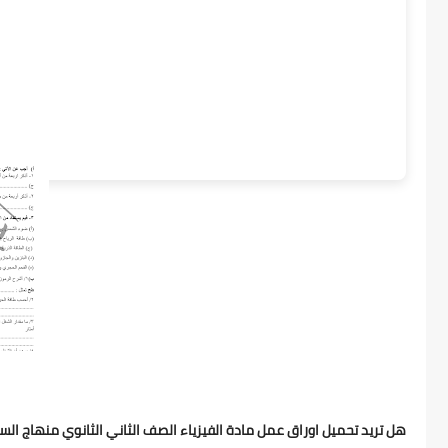
هل تريد تحميل اوراق عمل مادة الفيزياء الصف الثاني الثانوي منهاج السودان 2025 pdf .اوراق عمل فيزياء ثاني ثانوي المنهج السودان