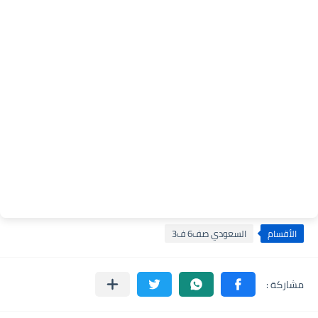
الأقسام
السعودي صف6 ف3