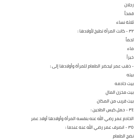
رجلان
قمحاً
ثلاثة نساء
٣٢ - كانت المرأة تطبخ لأولادها :
لحماً
ماء
خبزاً
- ذهب عمر ليحضر الطعام للمرأة وأولادها إلى :
بيته
بيت خادمه
بيت مخزن المال
بيت قريب من المكان
٣٤ - حمل كيس الطحين :
الخادم عمر رضي الله عنه بنفسه المرأة وأولادها أولاد عمر
٣٥ - انصرف عمر رضي الله عنه عندما :
نضج الطعام