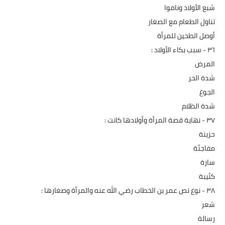
شبع الأولاد وناموا
تناول الطعام مع الصغار
أوصل الطحين للمرأة
٣٦ - سبب بكاء الأولاد :
المرض
شدة الحر
الجوع
شدة الظلام
۳۷ - نهاية قصة المرأة وأولادها كانت :
حزينة
مفاجئة
سارة
كئيبة
۳۸ - نوع نص عمر بن الخطاب رضي الله عنه والمرأة وصغارها :
شعر
رسالة