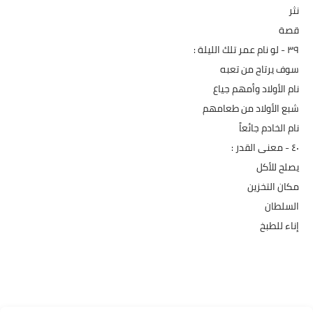
نثر
قصة
۳۹ - لو نام عمر تلك الليلة :
سوف يرتاح من تعبه
نام الأولاد وأمهم جياع
شبع الأولاد من طعامهم
نام الخادم جائعاً
٤٠ - معنى القدر :
يصلح للأكل
مكان التخزين
السلطان
إناء للطبخ