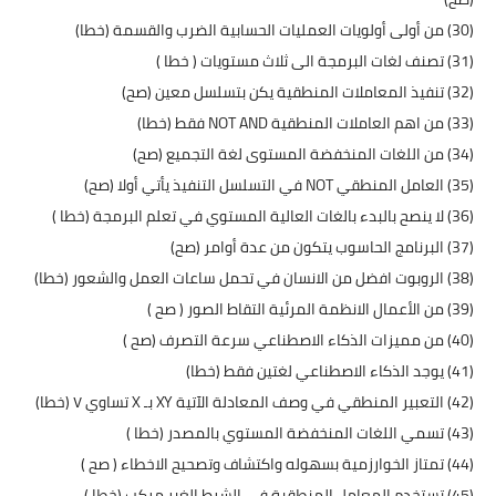
(30) من أولى أولويات العمليات الحسابية الضرب والقسمة (خطا)
(31) تصنف لغات البرمجة الى ثلاث مستويات ( خطا )
(32) تنفيذ المعاملات المنطقية يكن بتسلسل معين (صح)
(33) من اهم العاملات المنطقية NOT AND فقط (خطا)
(34) من اللغات المنخفضة المستوى لغة التجميع (صح)
(35) العامل المنطقي NOT في التسلسل التنفيذ يأتي أولا (صح)
(36) لا ينصح بالبدء بالغات العالية المستوي في تعلم البرمجة (خطا )
(37) البرنامج الحاسوب يتكون من عدة أوامر (صح)
(38) الروبوت افضل من الانسان في تحمل ساعات العمل والشعور (خطا)
(39) من الأعمال الانظمة المرئية التقاط الصور ( صح )
(40) من مميزات الذكاء الاصطناعي سرعة التصرف (صح )
(41) يوجد الذكاء الاصطناعي لغتين فقط (خطا)
(42) التعبير المنطقي في وصف المعادلة الآتية XY بـ X تساوي ۷ (خطا)
(43) تسمي اللغات المنخفضة المستوي بالمصدر (خطا )
(44) تمتاز الخوارزمية بسهوله واكتشاف وتصحيح الاخطاء ( صح )
(45) تستخدم المعامل المنطقية في الشرط الغير مركب (خطا )