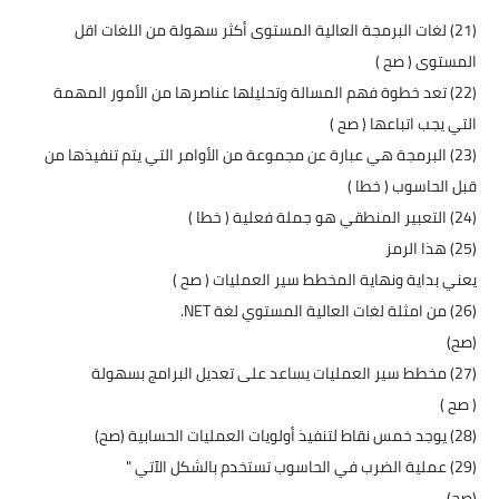
(21) لغات البرمجة العالية المستوى أكثر سهولة من اللغات اقل
المستوى ( صح )
(22) تعد خطوة فهم المسالة وتحليلها عناصرها من الأمور المهمة
التي يجب اتباعها ( صح )
(23) البرمجة هي عبارة عن مجموعة من الأوامر التي يتم تنفيذها من
قبل الحاسوب ( خطا )
(24) التعبير المنطقي هو جملة فعلية ( خطا )
(25) هذا الرمز
يعني بداية ونهاية المخطط سير العمليات ( صح )
(26) من امثلة لغات العالية المستوي لغة NET.
(صح)
(27) مخطط سير العمليات يساعد على تعديل البرامج بسهولة
( صح )
(28) يوجد خمس نقاط لتنفيذ أولويات العمليات الحسابية (صح)
(29) عملية الضرب في الحاسوب تستخدم بالشكل الآتي "
(صح)