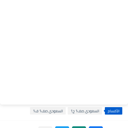
الأقسام
السعودي صف1 ج1
السعودي صف1 ف1