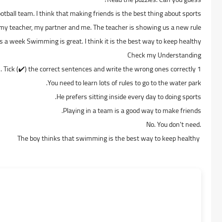
otball team. I think that making friends is the best thing about sports.
ee my teacher, my partner and me. The teacher is showing us a new rule.
 a week Swimming is great. I think it is the best way to keep healthy
Check my Understanding
1 Read 'Sports are great!' in Lesson 6 again. Tick (✔️) the correct sentences and write the wrong ones correctly.
You need to learn lots of rules to go to the water park.
He prefers sitting inside every day to doing sports.
Playing in a team is a good way to make friends.
.No. You don't need
The boy thinks that swimming is the best way to keep healthy