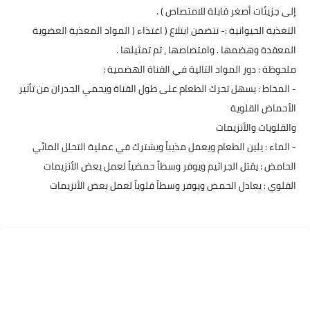
إلى جزيئات أصغر قابلة للامتصاص ) .
التغذية الحيوانية :- تتضمن ابتلاع ( اغتذاء ( المواد المغذية العضوية
المعقدة وهضمها . وامتصاصها ، ثم تمثيلها .
ملحوظة : دور المواد التالية في القناة الهضمية :
- المخاط : يسهل تحرك الطعام على طول القناة ويحمي الجدران من تأثير
الأحماض القلوية
والقلويات والأنزيمات
- الماء : يلين الطعام ويعمل مذيباً ويشترك في عملية التحلل المائي
الحامض : يقتل الجراثيم ويوفر وسطاً حمضياً لعمل بعض الأنزيمات
القلوي : يعادل الحمض ويوفر وسطاً قلوياً لعمل بعض الأنزيمات