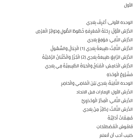
الأول
​الوحدة الأولى: أَعْرِفُ بِلادِي
​الدَّرْسُ الأَوَّلُ: رِحْلَةُ الْمَعْرِفَةِ خُطُوطُ الطُّولِ وَدَوَائِرُ الْعَرْضِ
​الدَّرْسُ الثَّانِي: مَوْقِعُ بِلادِي
​الدَّرْسُ الثَّالِثُ: طَبِيعَةُ بِلادِي (1) الْجِبَالُ وَالسُّهُولُ
​الدَّرْسُ الرَّابِعُ: طَبِيعَةُ بِلادِي (2) الْجُزُرُ وَالْكُثْبَانُ الرَّمْلِيَّةُ
​الدَّرْسُ الْخَامِسُ: الْمُنَاخُ وَالْحَيَاةُ الطَّبِيعِيَّةُ فِي بِلادِي
​مَشْرُوعُ الْوَحْدَةِ
​الوحدة الثَّانِيَةُ: بِلادِي بَيْنَ الْمَاضِي وَالْحَاضِرِ
​الدَّرسُ الأول: الإمارات قبل الاتحاد
​الدَّرسُ الثَّاني: الْفِكْرُ الْوَحْدَوِيُّ
​الدَّرسُ الثَّالثُ: رَكَائِزُ مِنْ بِلادِي
​مُهِمَّاتٌ أَدَائِيَّةٌ
​قَامُوسُ الْمُصْطَلَحَاتِ
​كتيب أحب أن أتعلم