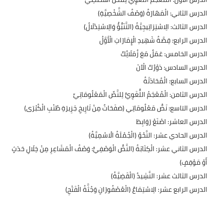
​الدرس الثاني: الْمَهَارَةُ (وَصْفُ الشَّخْصِيَّةِ)
​الدرس الثالث: الِاسْتِرَاتِيجِيَّةُ (التَّنَبُّؤُ وَالِاسْتِدْلَالُ)
​الدرس الرابع: قِصَّةُ شَهِيدِ الْإِمَارَاتِ الْأَوَّلُ
​الدرس الخامس: عَمَلٌ مَعَ زُمَلَائِكَ
​الدرس السادس: دَوْرُكَ الْآنَ
​الدرس السابع: الْمُحَادَثَةُ
​الدرس الثامن: الْمُعْجَمُ اللُّغَوِيُّ لِلنَّصِّ الْمَعْلُومَاتِيِّ
​الدرس التاسع: نَصُّ مَعْلُومَاتِي (صَفَحَاتٌ مِنْ تَارِيخِ جَزِيرَةِ طُنْبِ الْكُبْرَى)
​الدرس العاشر: اصْنَعْ رَوَابِطَ
​الدرس الحادي عشر: النَّحْوُ (الْجُمْلَةُ الْاسْمِيَّةُ)
​الدرس الثاني عشر: الْكِتَابَةُ (النَّصُّ الْوَصْفِيُّ: وَصْفُ الْمَشَاعِرِ مِنْ خِلَالِ حَدَثٍ
أَوْ مَوْقِفٍ)
​الدرس الثالث عشر: النَّشِيدُ (الْقَضِيَّةُ)
​الدرس الرابع عشر: الِاسْتِمَاعُ (الْعُصْفُورَانِ وَجُثَّةُ الْفَتْحِ)