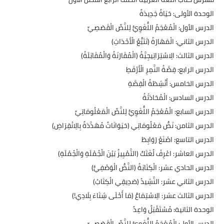
​الوحدة الأولى: حَيَاةٌ جَدِيدَةٌ
​الدرس الأول: الْمُعْجَمُ اللُّغَوِيُّ لِلنَّصِّ الْقَصَصِيِّ
​الدرس الثاني: الْمَهَارَةُ (تَتَبُّعُ الْأَحْدَاثِ)
​الدرس الثالث: الِاسْتِرَاتِيجِيَّةُ (الْمُقَارَنَةُ وَالْمُقَابَلَةُ)
​الدرس الرابع: قِصَّةُ النَّمِرِ الْأَرْقَطِ
​الدرس الخامس: أَنْشِطَةُ الْقِصَّةِ
​الدرس السادس: الْمُحَادَثَةُ
​الدرس السابع: الْمُعْجَمُ اللُّغَوِيُّ لِلنَّصِّ الْمَعْلُومَاتِيِّ
​الدرس الثامن: نَصُّ مَعْلُومَاتِي (حَيَوَانَاتٌ مُهَدَّدَةٌ بِالِانْقِرَاضِ)
​الدرس التاسع: اصْنَعْ رَوَابِطَ
​الدرس العاشر: اعْرِفْ لُغَتَكَ (التَّمْيِيزُ بَيْنَ الْجُمْلَةِ وَالْجُمْلَةِ)
​الدرس الحادي عشر: الْكِتَابَةُ (النَّصُّ الْوَصْفِيُّ)
​الدرس الثاني عشر: النَّشِيدُ (صَدِيقِي الْكِتَابُ)
​الدرس الثالث عشر: الِاسْتِمَاعُ (مَا أَحْلَى شِتَاءَ بِلَادِي!)
​الوحدة الثانية: مُسْتَقْبَلٌ وَاعِدٌ
​الدرس الأول: الْمُعْجَمُ اللُّغَوِيُّ لِلنَّصِّ الْقَصَصِيِّ