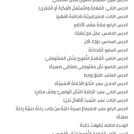
​الدرس الثاني: الْمَهَارَةُ وَالتَّسَلْسُلُ (الْفِكْرَةُ أَوِ الْمَغْزَى)
​الدرس الثالث: الِاسْتِرَاتِيجِيَّةُ (مُرَاقَبَةُ الْفَهْمِ)
​الدرس الرابع: قِصَّةُ سَقْفِ الْأَحْلَامِ
​الدرس الخامس: عَمَلٌ مَعَ زُمَلَائِكَ
​الدرس السادس: دَوْرُكَ الْآنَ
​الدرس السابع: الْمُحَادَثَةُ
​الدرس الثامن: الْمُعْجَمُ اللُّغَوِيُّ لِلنَّصِّ الْمَعْلُومَاتِيِّ
​الدرس التاسع: نَصُّ مَعْلُومَاتِي (مَقَالَتِي صَغِيرَةٌ)
​الدرس العاشر: اصْنَعْ رَوَابِطَ
​الدرس الحادي عشر: النَّحْوُ (الْجُمْلَةُ الْاسْمِيَّةُ)
​الدرس الثاني عشر: الْكِتَابَةُ (النَّصُّ الْوَصْفِيُّ: وَصْفُ مَكَانٍ)
​الدرس الثالث عشر: النَّشِيدُ (أَطْفَالٌ نَحْنُ)
​الدرس الرابع عشر: الِاسْتِمَاعُ (سِيرَةٌ ذَاتِيَّةٌ مِنْ كِتَاب: رِحْلَةٌ جَبَلِيَّةٌ رِحْلَةٌ
صَعْبَةٌ)
​الوحدة الثالثة: بُطُولَاتٌ خَالِدَةٌ
​الدرس الأول: الْمُعْجَمُ اللُّغَوِيُّ لِلنَّصِّ الْقَصَصِيِّ