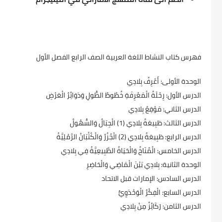
فهرس كتاب النشاط اللغة العربية الصف الرابع الفصل الأول
الوحدة الأولى: أَعْرِفُ بِلادِي
​الدرس الأول: رِحْلَةُ الْمَعْرِفَةِ خُطُوطُ الطُّولِ وَدَوَائِرُ الْعَرْضِ
​الدرس الثاني: مَوْقِعُ بِلادِي
​الدرس الثالث: طَبِيعَةُ بِلادِي (1) الْجِبَالُ وَالسُّهُولُ
​الدرس الرابع: طَبِيعَةُ بِلادِي (2) الْجُزُرُ وَالْكُثْبَانُ الرَّمْلِيَّةُ
​الدرس الخامس: الْمُنَاخُ وَالْحَيَاةُ الطَّبِيعِيَّةُ فِي بِلادِي
​الوحدة الثانية: بِلادِي بَيْنَ الْمَاضِي وَالْحَاضِرِ
​الدرس السادس: الإمارات قبل الاتحاد
​الدرس السابع: الْفِكْرُ الْوَحْدَوِيُّ
​الدرس الثامن: رَكَائِزُ مِنْ بِلادِي