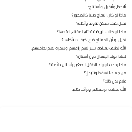
​ألاحظ، وأتخيل، وأستنتج:
​ماذا لو كان التفاح صلباً كالصخور؟
​تخيل كيف يمكن تناوله وأكله؟
​ماذا لو كانت البيضة تحتاج لمفتاح لفتحها؟
​تخيل لو أن المفتاح ضاع، كيف ستأكلها؟
​الله لطيف بعباده، يسر لهم رزقهم، وسخره لهم بحاجتهم.
​لماذا يولد الإنسان دون أسنان؟
​ماذا يحدث لو ولد الطفل الصغير بأسنان دائمة؟
​من جعلها تسقط وتتبدل؟
​علام يدل ذلك؟
​الله بعباده، يرحمهم، ويرأف بهم.