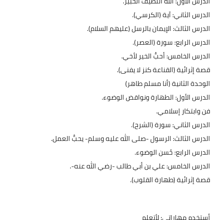
​الدرس الأول: الله اللطيف الخبير.
​الدرس الثاني: آية (الكرسي).
​الدرس الثالث: الإيمان بالرسل (عليهم السلام).
​الدرس الرابع: سورة (العصر).
​الدرس الخامس: أحبُّ الخير لأخي.
​قصة إثرائية (القناعة كنز لا يفنى).
​الوحدة الثانية (أنا مسلم طاهر)
​الدرس الأول: الطهارة ونواقض الوضوء.
​فن وابتكار إسلامي.
​الدرس الثاني: سورة (الشرح).
​الدرس الثالث: الرسول -صلى الله عليه وسلم- يحبُّ العمل.
​الدرس الرابع: حُسن الوضوء.
​الدرس الخامس: علي بن أبي طالب -رضي الله عنه-.
​قصة إثرائية (طهارة القلوب).
أستخدم مهاراتي: لأتعلم