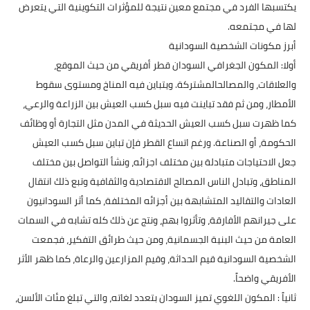
يكتسبها الفرد في مجتمع معين نتيجة للمؤثرات التكوينية التي يتعرض
لها في مجتمعه.
أبرز مكونات الشخصية السودانية
أولا: المكون الجغرافي السودان قطر أفريقي من حيث الموقع،
والعلاقات، والمصالحالمشتركة. ويتباين فيه المناخ ومستوى سقوط
الأمطار، ومن ثم فقد تباينت فيه سبل كسب العيش بين الزراعة والرعي،
كما ظهرت سبل كسب العيش الحديثة في المدن مثل التجارة أو وظائف
الحكومة، أو الصناعة. ورغم اتساع القطر فإن تباين سبل كسب العيش
جعل الاحتياجات متبادلة بين مختلف اجزائه، ونشأ التواصل بين مختلف
المناطق، وتبادل الناس المصالح الاقتصادية والثقافية وتبع ذلك انتقال
العادات والتقاليد المتشابهة بين أجزائه المختلفة، كما أثر السودانيون
على جيرانهم الأفارقة، وتأثروا بهم، ونتج عن ذلك كله تشابه في السمات
العامة من حيث البنية الجسمانية، ومن حيث طرائق التفكير، فجمعت
الشخصية السودانية قيم الحداثة، وقيم المزارعين والرعاة، كما ظهر الأثر
الأفريقي واضحاً.
ثانياً : المكون اللغوي تميز السودان بتعدد لغاته، والتي تبلغ مئات الألسن،